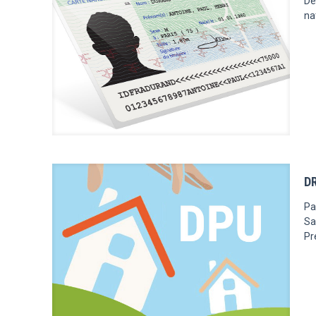
De
na
D
Pa
Sa
Pr