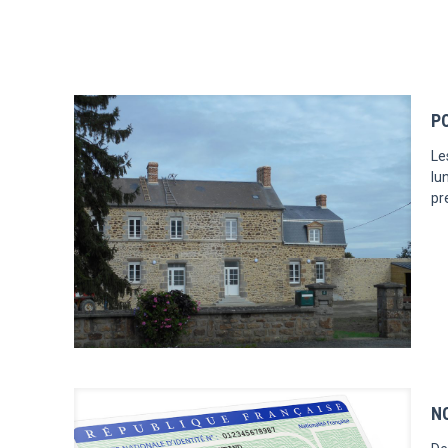
P
Le
lu
pr
N