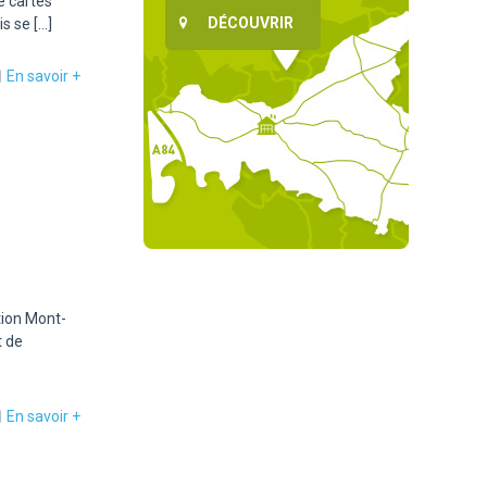
e cartes
DÉCOUVRIR
is se
[…]
En savoir +
tion Mont-
t de
En savoir +