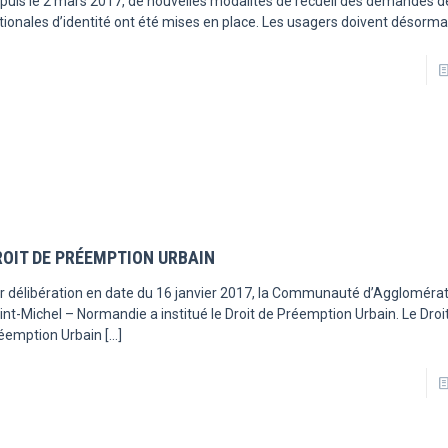
puis le 2 mars 2017, de nouvelles modalités de recueil des demandes d
tionales d’identité ont été mises en place. Les usagers doivent désorma
ROIT DE PRÉEMPTION URBAIN
r délibération en date du 16 janvier 2017, la Communauté d’Aggloméra
int-Michel – Normandie a institué le Droit de Préemption Urbain. Le Droi
éemption Urbain
[…]