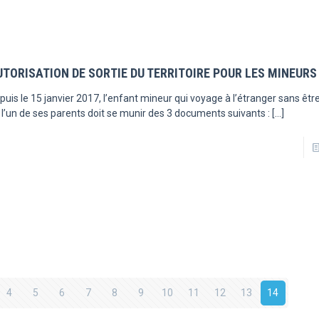
UTORISATION DE SORTIE DU TERRITOIRE POUR LES MINEURS
puis le 15 janvier 2017, l’enfant mineur qui voyage à l’étranger sans ê
 l’un de ses parents doit se munir des 3 documents suivants :
[…]
4
5
6
7
8
9
10
11
12
13
14