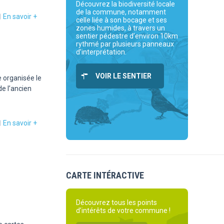
Découvrez la biodiversité locale
de la commune, notamment
En savoir +
celle liée à son bocage et ses
zones humides, à travers un
sentier pédestre d’environ 10km
rythmé par plusieurs panneaux
d’interprétation.
VOIR LE SENTIER
e organisée le
de l’ancien
En savoir +
CARTE INTÉRACTIVE
Découvrez tous les points
d’intérêts de votre commune !