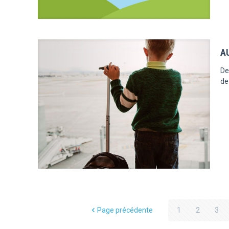
A
De
de
Page précédente
1
2
3