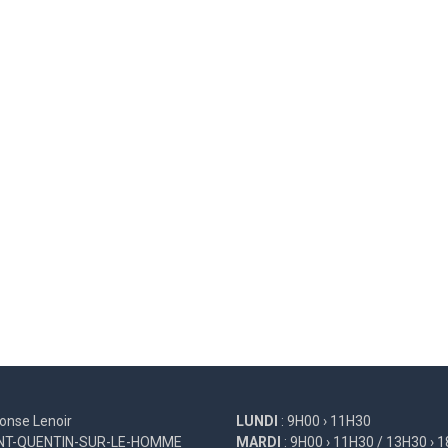
onse Lenoir
LUNDI
: 9H00 › 11H30
INT-QUENTIN-SUR-LE-HOMME
MARDI
: 9H00 › 11H30 / 13H30 › 