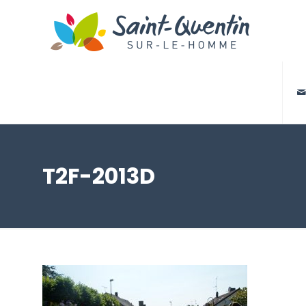

T2F-2013D