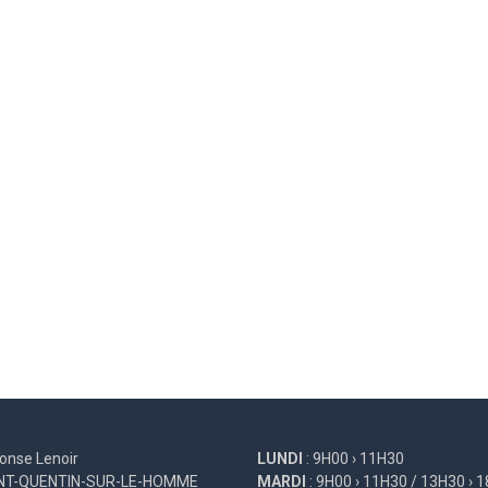
onse Lenoir
LUNDI
: 9H00 › 11H30
INT-QUENTIN-SUR-LE-HOMME
MARDI
: 9H00 › 11H30 / 13H30 › 