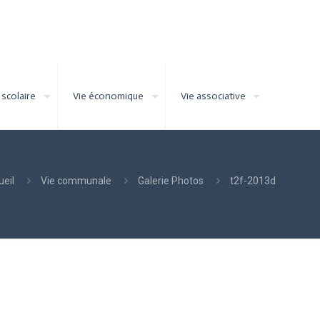
 scolaire
Vie économique
Vie associative
ueil
Vie communale
Galerie Photos
t2f-2013d