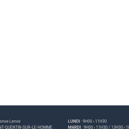
onse Lenoir
LUNDI
: 9H00 › 11H30
INT-QUENTIN-SUR-LE-HOMME
MARDI
: 9H00 › 11H30 / 13H30 › 