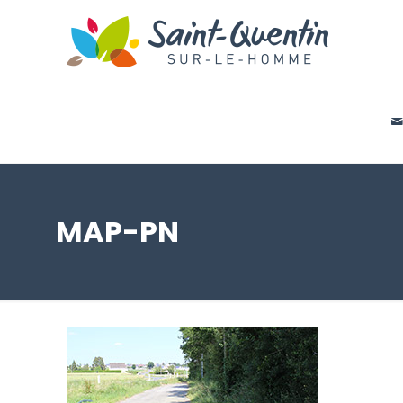

MAP-PN