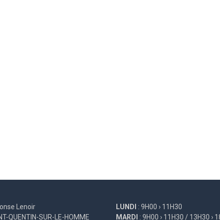
onse Lenoir
LUNDI
: 9H00 › 11H30
INT-QUENTIN-SUR-LE-HOMME
MARDI
: 9H00 › 11H30 / 13H30 › 