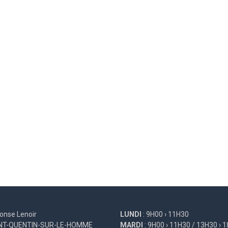
onse Lenoir
LUNDI
: 9H00 › 11H30
INT-QUENTIN-SUR-LE-HOMME
MARDI
: 9H00 › 11H30 / 13H30 › 