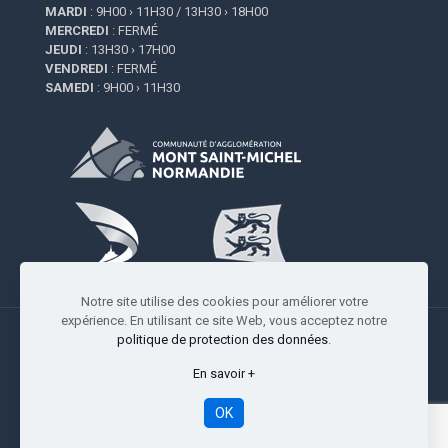
MARDI
: 9H00 › 11H30 / 13H30 › 18H00
MERCREDI
: FERMÉ
JEUDI
: 13H30 › 17H00
VENDREDI
: FERMÉ
SAMEDI
: 9H00 › 11H30
Notre site utilise des cookies pour améliorer votre
expérience. En utilisant ce site Web, vous acceptez notre
politique de protection des données
.
En savoir +
Copyright © 2009-2026 Saint-Quentin-sur-le-Homme |
Réalisation
Studio Resiliance
-
Mentions légales
OK