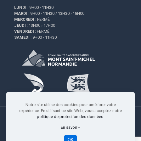
LUNDI
: 9H00 › 11H30
MARDI
: 9H00 › 11H30 / 13H30 › 18H00
MERCREDI
: FERMÉ
JEUDI
: 13H30 › 17H00
VENDREDI
: FERMÉ
SAMEDI
: 9H00 › 11H30
Notre site utilise des cookies pour améliorer votre
expérience. En utilisant ce site Web, vous acceptez notre
politique de protection des données
.
En savoir +
Copyright © 2009-2026 Saint-Quentin-sur-le-Homme |
Réalisation
Studio Resiliance
-
Mentions légales
OK