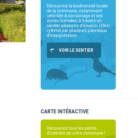
Découvrez la biodiversité locale
de la commune, notamment
celle liée à son bocage et ses
zones humides, à travers un
sentier pédestre d’environ 10km
rythmé par plusieurs panneaux
d’interprétation.
VOIR LE SENTIER
CARTE INTÉRACTIVE
Découvrez tous les points
d’intérêts de votre commune !