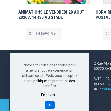
ANIMATIONS LE VENDREDI 28 AOUT
HORAIRE
2026 A 14H30 AU STADE
POSTAL
EN SAVOIR +
2 Rue Alph
Notre site utilise des cookies pour
50220 SA
améliorer votre expérience. En
utilisant ce site Web, vous acceptez
TÉL.: 02 

notre
politique de protection des
FAX : 02

données
.
Formulai

En savoir +
OK