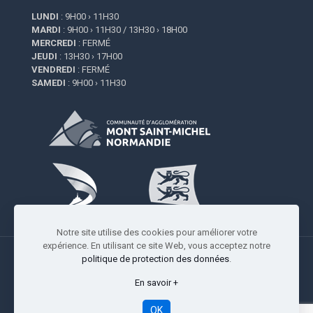
LUNDI
: 9H00 › 11H30
MARDI
: 9H00 › 11H30 / 13H30 › 18H00
MERCREDI
: FERMÉ
JEUDI
: 13H30 › 17H00
VENDREDI
: FERMÉ
SAMEDI
: 9H00 › 11H30
Notre site utilise des cookies pour améliorer votre
expérience. En utilisant ce site Web, vous acceptez notre
politique de protection des données
.
En savoir +
Copyright © 2009-2026 Saint-Quentin-sur-le-Homme |
Réalisation
Studio Resiliance
-
Mentions légales
OK