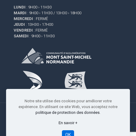
LUNDI
: 9H00 › 11H30
MARDI
: 9H00 › 11H30 / 13H30 › 18H00
MERCREDI
: FERMÉ
JEUDI
: 13H30 › 17H00
VENDREDI
: FERMÉ
SAMEDI
: 9H00 › 11H30
Notre site utilise des cookies pour améliorer votre
expérience. En utilisant ce site Web, vous acceptez notre
politique de protection des données
.
En savoir +
Copyright © 2009-2026 Saint-Quentin-sur-le-Homme |
Réalisation
Studio Resiliance
-
Mentions légales
OK