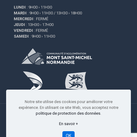
LUNDI
: 9H00 › 11H30
MARDI
: 9H00 › 11H30 / 13H30 › 18H00
MERCREDI
: FERMÉ
JEUDI
: 13H30 › 17H00
VENDREDI
: FERMÉ
SAMEDI
: 9H00 › 11H30
Notre site utilise des cookies pour améliorer votre
expérience. En utilisant ce site Web, vous acceptez notre
politique de protection des données
.
En savoir +
Copyright © 2009-2026 Saint-Quentin-sur-le-Homme |
Réalisation
Studio Resiliance
-
Mentions légales
OK